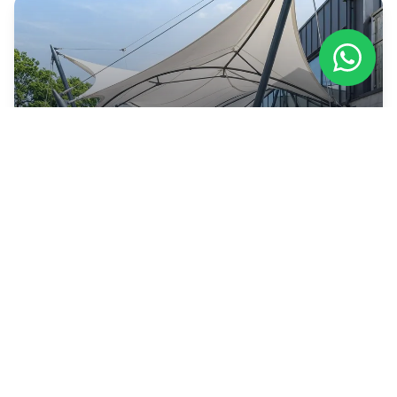
Canopy Membrane
Struktur tarik modern dengan kekuatan tinggi
dan desain futuristik yang memukau.
Detail Layanan