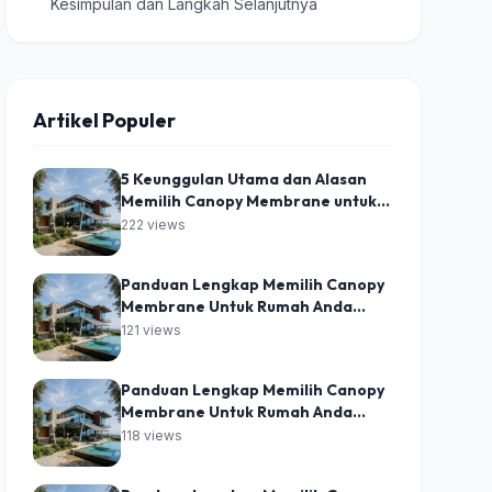
Kesimpulan dan Langkah Selanjutnya
Artikel Populer
5 Keunggulan Utama dan Alasan
Memilih Canopy Membrane untuk
Bangunan Modern
222 views
Panduan Lengkap Memilih Canopy
Membrane Untuk Rumah Anda
Bagian 5
121 views
Panduan Lengkap Memilih Canopy
Membrane Untuk Rumah Anda
Bagian 9
118 views