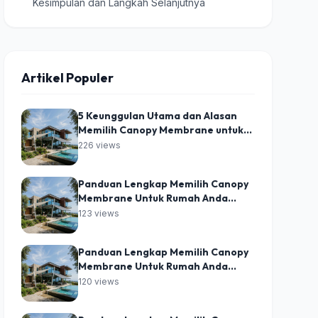
Kesimpulan dan Langkah Selanjutnya
Artikel Populer
5 Keunggulan Utama dan Alasan
Memilih Canopy Membrane untuk
Bangunan Modern
226 views
Panduan Lengkap Memilih Canopy
Membrane Untuk Rumah Anda
Bagian 5
123 views
Panduan Lengkap Memilih Canopy
Membrane Untuk Rumah Anda
Bagian 9
120 views